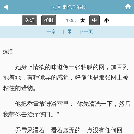
抗拒 刺杀刺客N
关灯
护眼
大
中
小
字体：
上一章
目录
下一页
抗拒
她身上情欲的味道像一张粘腻的网，加百列
抱着她，有种诡异的感觉，好像他是那张网上被
粘住的猎物。
他把乔雪放进浴室里：“你先清洗一下，然后
我带你去治疗伤口。”
乔雪呆滞着，看着虚无的一点没有任何回