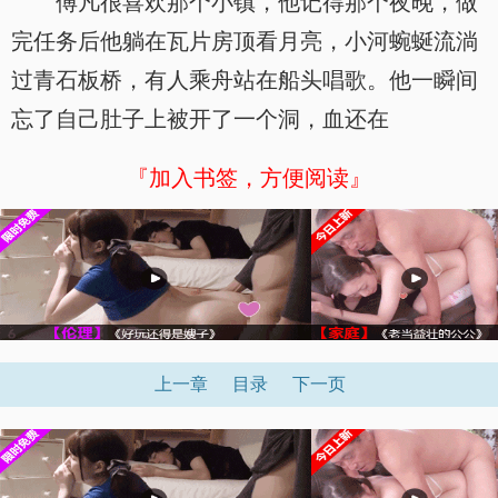
傅凡很喜欢那个小镇，他记得那个夜晚，做
完任务后他躺在瓦片房顶看月亮，小河蜿蜒流淌
过青石板桥，有人乘舟站在船头唱歌。他一瞬间
忘了自己肚子上被开了一个洞，血还在
『加入书签，方便阅读』
上一章
目录
下一页