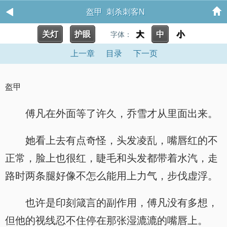
盔甲 刺杀刺客N
关灯
护眼
大
中
小
字体：
上一章
目录
下一页
盔甲
傅凡在外面等了许久，乔雪才从里面出来。
她看上去有点奇怪，头发凌乱，嘴唇红的不
正常，脸上也很红，睫毛和头发都带着水汽，走
路时两条腿好像不怎么能用上力气，步伐虚浮。
也许是印刻箴言的副作用，傅凡没有多想，
但他的视线忍不住停在那张湿漉漉的嘴唇上。