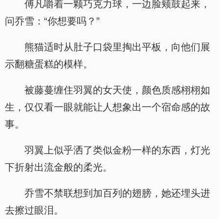
傅凡嚼着一颗巧克力球，一边脸颊鼓起来，
问乔雪：“你想要吗？”
熊猫适时从肚子口袋里掏出平板，向他们展
示翻糖蛋糕的模样。
被藤蔓缠住羽翼的女天使，颜色质感栩栩如
生，仅仅看一眼就能让人想象出一个宿命感的故
事。
羽翼上似乎洒了类似金粉一样的东西，灯光
下折射出流金般的柔光。
乔雪不禁联想到加百列的翅膀，她还埋头进
去擦过眼泪。