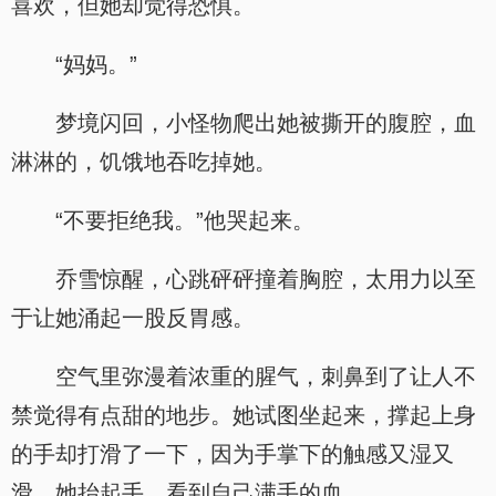
喜欢，但她却觉得恐惧。
“妈妈。”
梦境闪回，小怪物爬出她被撕开的腹腔，血
淋淋的，饥饿地吞吃掉她。
“不要拒绝我。”他哭起来。
乔雪惊醒，心跳砰砰撞着胸腔，太用力以至
于让她涌起一股反胃感。
空气里弥漫着浓重的腥气，刺鼻到了让人不
禁觉得有点甜的地步。她试图坐起来，撑起上身
的手却打滑了一下，因为手掌下的触感又湿又
滑。她抬起手，看到自己满手的血。