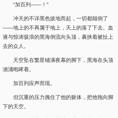
“加百列——！”
冲天的不详黑色拔地而起，一切都颠倒了
——地上的不再属于地上，天上的落了下去。血
液与惊涛骇浪的黑海倒流向头顶，裹挟着被扯上
去的众人。
天空坠在繁星铺满夜幕的脚下，黑海在头顶
汹涌咆哮着。
加百列应声而现。
但沉重的压力拽住了他的躯体，把他拖向脚
下的天空。