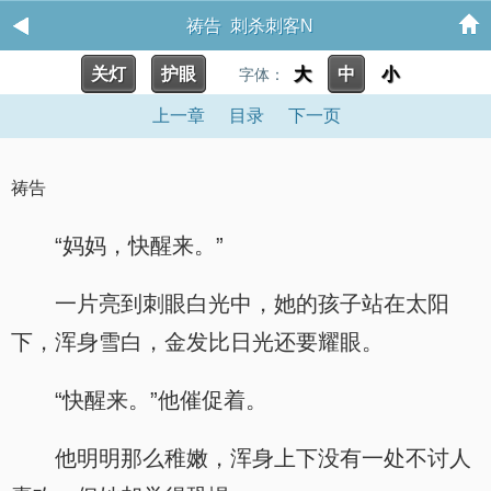
祷告 刺杀刺客N
关灯
护眼
大
中
小
字体：
上一章
目录
下一页
祷告
“妈妈，快醒来。”
一片亮到刺眼白光中，她的孩子站在太阳
下，浑身雪白，金发比日光还要耀眼。
“快醒来。”他催促着。
他明明那么稚嫩，浑身上下没有一处不讨人