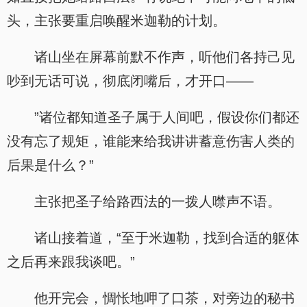
头，主张要重启唤醒米迦勒的计划。
诸山坐在屏幕前默不作声，听他们各持己见
吵到无话可说，彻底闭嘴后，才开口——
”诸位都知道圣子属于人间吧，假设你们都还
没有忘了规矩，谁能来给我讲讲蓄意伤害人类的
后果是什么？”
主张把圣子给路西法的一拨人噤声不语。
诸山接着道，“至于米迦勒，找到合适的躯体
之后再来跟我谈吧。”
他开完会，惆怅地呷了口茶，对旁边的秘书